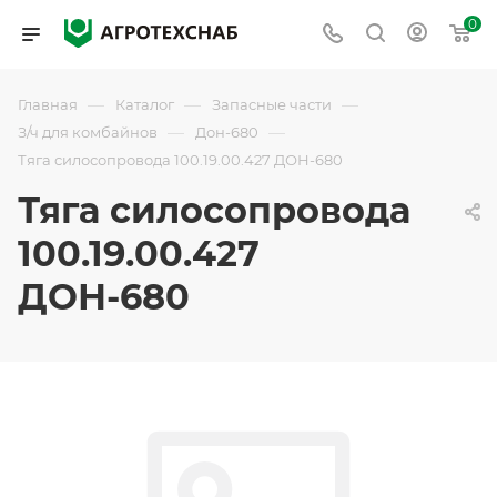
0
—
—
—
Главная
Каталог
Запасные части
—
—
З/ч для комбайнов
Дон-680
Тяга силосопровода 100.19.00.427 ДОН-680
Тяга силосопровода
100.19.00.427
ДОН-680