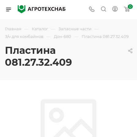
0
—
—
—
Главная
Каталог
Запасные части
—
—
З/ч для комбайнов
Дон-680
Пластина 081.27.32.409
Пластина
081.27.32.409