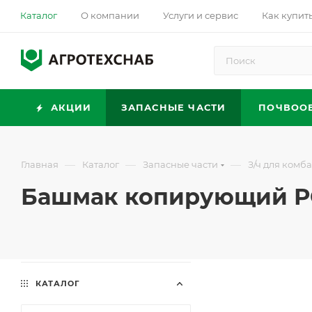
Каталог
О компании
Услуги и сервис
Как купит
АКЦИИ
ЗАПАСНЫЕ ЧАСТИ
ПОЧВОО
—
—
—
Главная
Каталог
Запасные части
З/ч для комб
Башмак копирующий РС
КАТАЛОГ