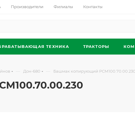
ь
Производители
Филиалы
Контакты
БРАБАТЫВАЮЩАЯ ТЕХНИКА
ТРАКТОРЫ
КОМ
—
—
айнов
Дон-680
Башмак копирующий РСМ100.70.00.23
М100.70.00.230