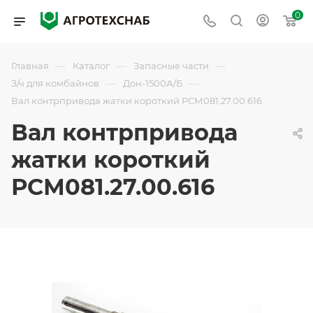
0
—
—
—
Главная
Каталог
Запасные части
—
—
З/ч для комбайнов
Дон-1500А/Б
Вал контрпривода жатки короткий РСМ081.27.00.616
Вал контрпривода
жатки короткий
РСМ081.27.00.616