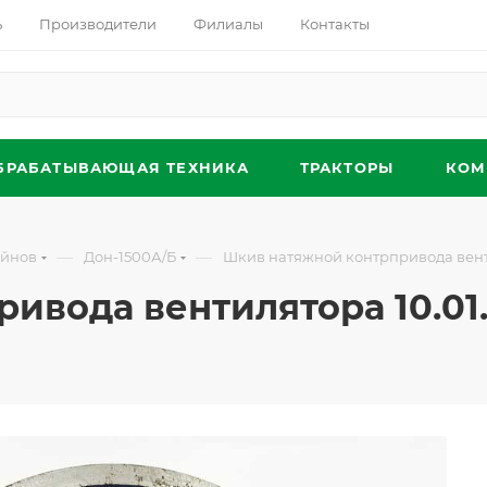
ь
Производители
Филиалы
Контакты
БРАБАТЫВАЮЩАЯ ТЕХНИКА
ТРАКТОРЫ
КОМ
—
—
айнов
Дон-1500А/Б
Шкив натяжной контрпривода вентил
вода вентилятора 10.01.30