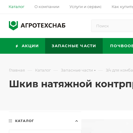
Каталог
О компании
Услуги и сервис
Как купит
АКЦИИ
ЗАПАСНЫЕ ЧАСТИ
ПОЧВОО
—
—
—
Главная
Каталог
Запасные части
З/ч для комб
Шкив натяжной контрпри
КАТАЛОГ