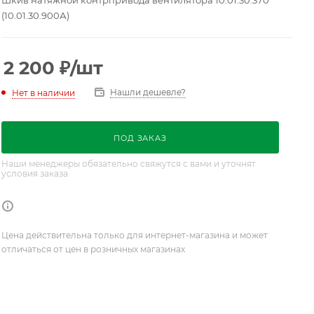
Шкив натяжной контрпривода вентилятора 10.01.30.370
(10.01.30.900А)
2 200
₽
/шт
Нашли дешевле?
Нет в наличии
ПОД ЗАКАЗ
Наши менеджеры обязательно свяжутся с вами и уточнят
условия заказа
Цена действительна только для интернет-магазина и может
отличаться от цен в розничных магазинах