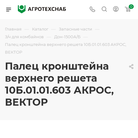
0
—
—
—
Главная
Каталог
Запасные части
—
—
З/ч для комбайнов
Дон-1500А/Б
Палец кронштейна верхнего решета 10Б.01.01.603 АКРОС,
ВЕКТОР
Палец кронштейна
верхнего решета
10Б.01.01.603 АКРОС,
ВЕКТОР