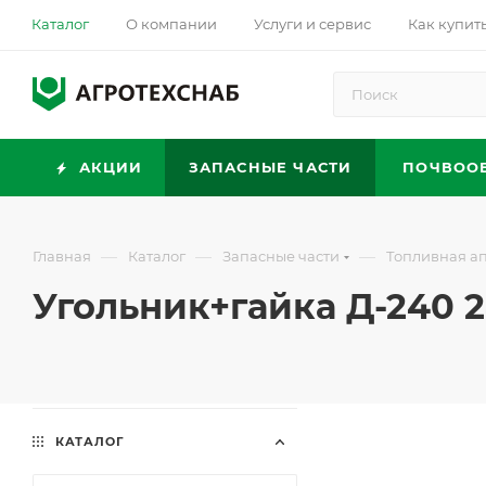
Каталог
О компании
Услуги и сервис
Как купит
АКЦИИ
ЗАПАСНЫЕ ЧАСТИ
ПОЧВОО
—
—
—
Главная
Каталог
Запасные части
Топливная а
Угольник+гайка Д-240 240
КАТАЛОГ