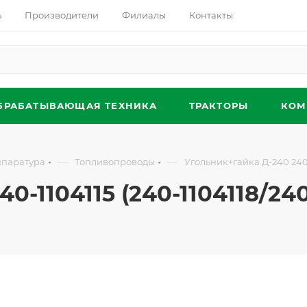
ь
Производители
Филиалы
Контакты
БРАБАТЫВАЮЩАЯ ТЕХНИКА
ТРАКТОРЫ
КОМ
—
—
ппаратура
Топливопроводы
Угольник+гайка Д-240 240-1
-1104115 (240-1104118/240