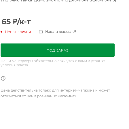
Угольник+гайка Д-240 240-1104115 (240-1104118/240-1104119)
65
₽
/к-т
Нашли дешевле?
Нет в наличии
ПОД ЗАКАЗ
Наши менеджеры обязательно свяжутся с вами и уточнят
условия заказа
Цена действительна только для интернет-магазина и может
отличаться от цен в розничных магазинах