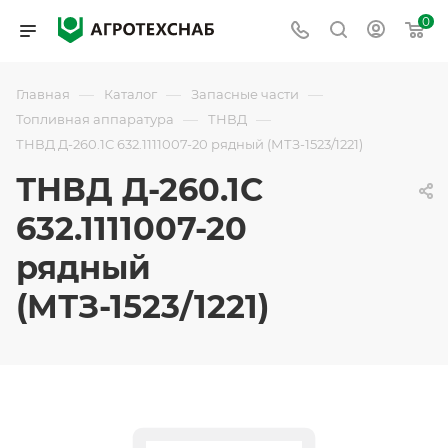
0
—
—
—
Главная
Каталог
Запасные части
—
—
Топливная аппаратура
ТНВД
ТНВД Д-260.1С 632.1111007-20 рядный (МТЗ-1523/1221)
ТНВД Д-260.1С
632.1111007-20
рядный
(МТЗ-1523/1221)