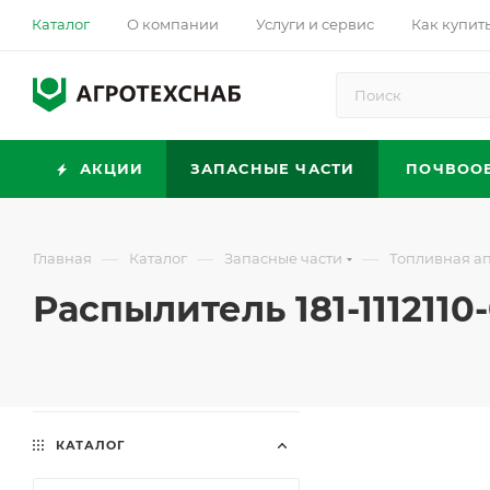
Каталог
О компании
Услуги и сервис
Как купит
АКЦИИ
ЗАПАСНЫЕ ЧАСТИ
ПОЧВОО
—
—
—
Главная
Каталог
Запасные части
Топливная а
Распылитель 181-1112110-
КАТАЛОГ