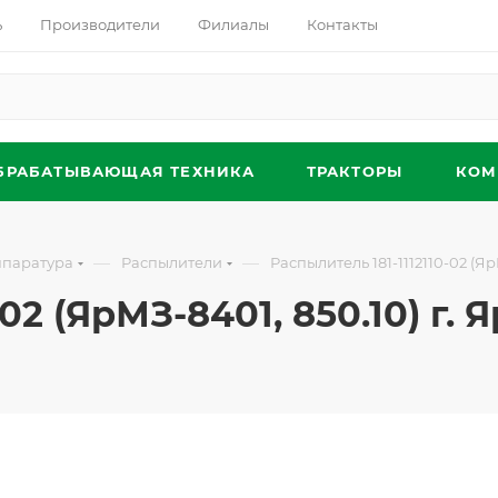
ь
Производители
Филиалы
Контакты
БРАБАТЫВАЮЩАЯ ТЕХНИКА
ТРАКТОРЫ
КОМ
—
—
ппаратура
Распылители
Распылитель 181-1112110-02 (Яр
02 (ЯрМЗ-8401, 850.10) г. 