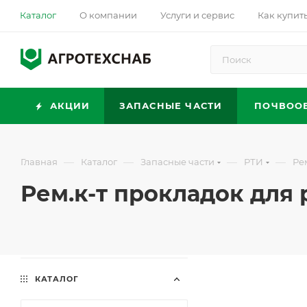
Каталог
О компании
Услуги и сервис
Как купит
АКЦИИ
ЗАПАСНЫЕ ЧАСТИ
ПОЧВОО
—
—
—
—
Главная
Каталог
Запасные части
РТИ
Ре
Рем.к-т прокладок для 
КАТАЛОГ