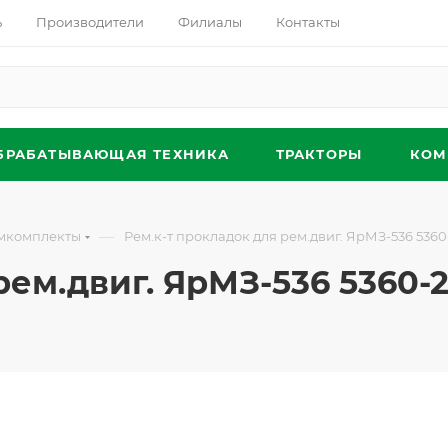
ь
Производители
Филиалы
Контакты
БРАБАТЫВАЮЩАЯ ТЕХНИКА
ТРАКТОРЫ
КОМ
—
мкомплекты
Рем.к-т прокладок для рем.двиг. ЯрМЗ-536 536
рем.двиг. ЯрМЗ-536 5360-