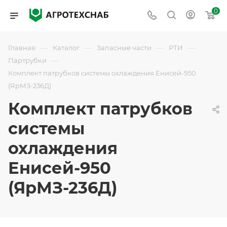
0
—
—
—
—
Главная
Каталог
Запасные части
РТИ
—
Партрубки
Комплект патрубков системы охлаждения Енисей-950
(ЯрМЗ-236Д)
Комплект патрубков
системы
охлаждения
Енисей-950
(ЯрМЗ-236Д)