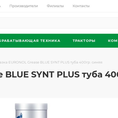
ь
Производители
Филиалы
Контакты
БРАБАТЫВАЮЩАЯ ТЕХНИКА
ТРАКТОРЫ
КОМ
азка EURONOL Grease BLUE SYNT PLUS туба 400гр. синяя
 BLUE SYNT PLUS туба 40