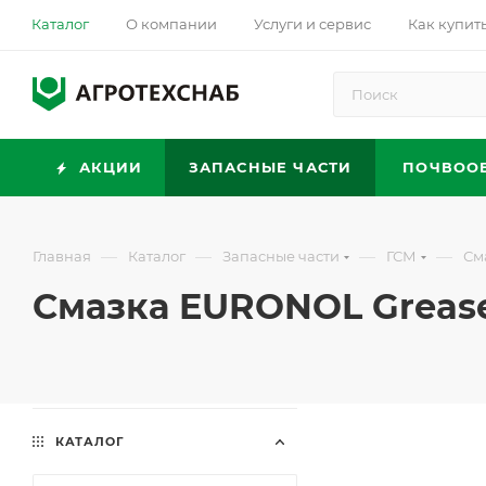
Каталог
О компании
Услуги и сервис
Как купит
АКЦИИ
ЗАПАСНЫЕ ЧАСТИ
ПОЧВОО
—
—
—
—
Главная
Каталог
Запасные части
ГСМ
См
Смазка EURONOL Grease
КАТАЛОГ