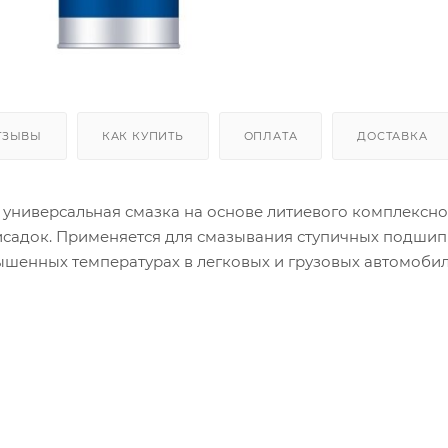
ТЗЫВЫ
КАК КУПИТЬ
ОПЛАТА
ДОСТАВКА
 – универсальная смазка на основе литиевого комплекс
садок. Применяется для смазывания ступичных подшипн
шенных температурах в легковых и грузовых автомобил
мператур от -30°C до +160°C.. Обладают великолепным
я от проникновения воды, загрязнений, пыли. Применен