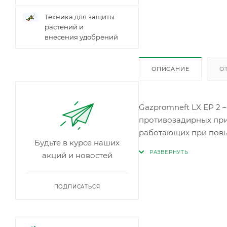
Техника для защиты
растений и
внесения удобрений
ОПИСАНИЕ
О
Gazpromneft LX EP 2
противозадирных при
работающих при повы
Будьте в курсе наших
широком диапазоне те
акций и новостей
защитить узлы трени
ПОДПИСАТЬСЯ