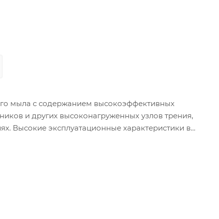
ного мыла с содержанием высокоэффективных
иков и других высоконагруженных узлов трения,
ях. Высокие эксплуатационные характеристики в
и уплотняющими свойствами, что позволяет
ие: Ступичные подшипники автомобильных колес.