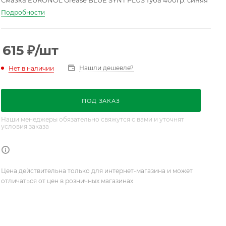
Смазка EURONOL Grease BLUE SYNT PLUS туба 400гр. синяя
Подробности
615
₽
/шт
Нашли дешевле?
Нет в наличии
ПОД ЗАКАЗ
Наши менеджеры обязательно свяжутся с вами и уточнят
условия заказа
Цена действительна только для интернет-магазина и может
отличаться от цен в розничных магазинах