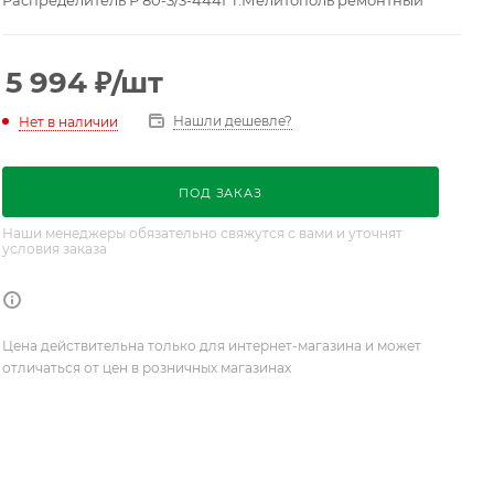
Распределитель Р 80-3/3-444Г г.Мелитополь ремонтный
5 994
₽
/шт
Нашли дешевле?
Нет в наличии
ПОД ЗАКАЗ
Наши менеджеры обязательно свяжутся с вами и уточнят
условия заказа
Цена действительна только для интернет-магазина и может
отличаться от цен в розничных магазинах