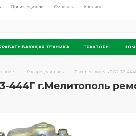
ь
Производители
Филиалы
Контакты
БРАБАТЫВАЮЩАЯ ТЕХНИКА
ТРАКТОРЫ
КОМ
—
—
ование
Распределители
Распределитель Р 80-3/3-44
/3-444Г г.Мелитополь ре