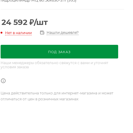
Гидроцилиндр МЦ 80.56х630-3.11 (995)
24 592
₽
/шт
Нашли дешевле?
Нет в наличии
ПОД ЗАКАЗ
Наши менеджеры обязательно свяжутся с вами и уточнят
условия заказа
Цена действительна только для интернет-магазина и может
отличаться от цен в розничных магазинах