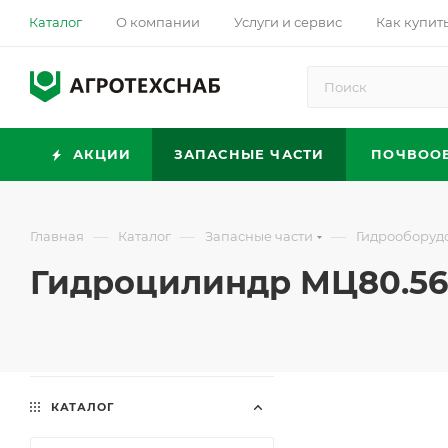
Каталог
О компании
Услуги и сервис
Как купит
АКЦИИ
ЗАПАСНЫЕ ЧАСТИ
ПОЧВОО
—
—
—
Главная
Каталог
Запасные части
Гидрооборуд
Гидроцилиндр МЦ80.56х6
КАТАЛОГ