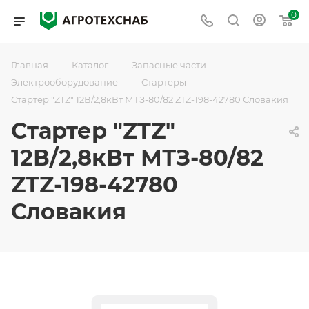
0
—
—
—
Главная
Каталог
Запасные части
—
—
Электрооборудование
Стартеры
Стартер "ZTZ" 12В/2,8кВт МТЗ-80/82 ZTZ-198-42780 Словакия
Стартер "ZTZ"
12В/2,8кВт МТЗ-80/82
ZTZ-198-42780
Словакия