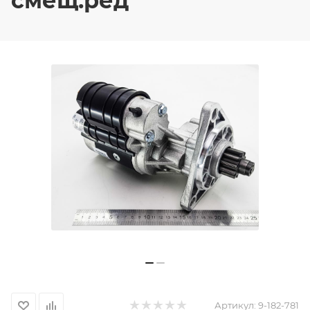
смещ.ред
Артикул:
9-182-781