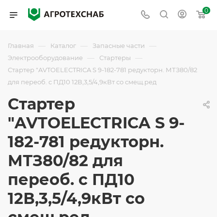
0
—
—
—
Главная
Каталог
Запасные части
—
—
Электрооборудование
Стартеры
Стартер "AVTOELECTRICA S 9-182-781 редукторн. МТЗ80/82
для переоб. с ПД10 12В,3,5/4,9кВт со смещ.ред
Стартер
"AVTOELECTRICA S 9-
182-781 редукторн.
МТЗ80/82 для
переоб. с ПД10
12В,3,5/4,9кВт со