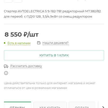
Стартер AVTOELECTRICA S 9-182-781 редукторный МТЗ80/82
для переоб. с ПД10 12В, 3,5/4,9кВт со смещ.редуктором
8 550
₽
/шт
Нашли дешевле?
Есть в наличии
КУПИТЬ В 1 КЛИК
Рассчитать доставку
Цена действительна только для интернет-магазина и может
отличаться от цен в розничных магазинах
ОТЗЫВЫ
КАК КУПИТЬ
ОПЛАТА
Д