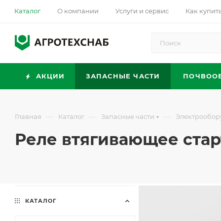
Каталог
О компании
Услуги и сервис
Как купит
АКЦИИ
ЗАПАСНЫЕ ЧАСТИ
ПОЧВОО
—
—
—
Главная
Каталог
Запасные части
Электрообор
Реле втягивающее старте
КАТАЛОГ