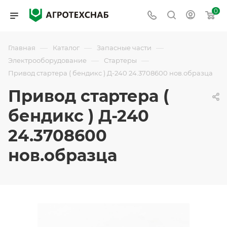
0
—
—
—
Главная
Каталог
Запасные части
—
—
Электрооборудование
Стартеры
Привод стартера ( бендикс ) Д-240 24.3708600 нов.образца
Привод стартера (
бендикс ) Д-240
24.3708600
нов.образца