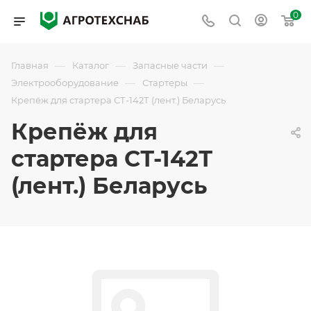
0
—
—
—
Главная
Каталог
Запасные части
—
—
Электрооборудование
Стартеры
Крепёж для стартера СТ-142Т (лент.) Беларусь
Крепёж для
стартера СТ-142Т
(лент.) Беларусь