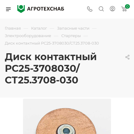
0
—
—
—
Главная
Каталог
Запасные части
—
—
Электрооборудование
Стартеры
Диск контактный РС25-3708030/СТ25.3708-030
Диск контактный
РС25-3708030/
СТ25.3708-030