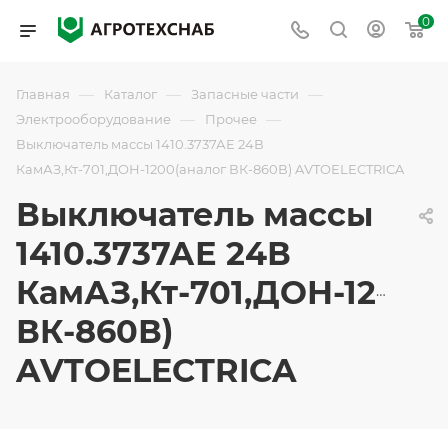
0
—
—
—
Главная
Каталог
Запасные части
—
—
Электрооборудование
Прочее
Выключатель массы 1410.3737АЕ 24В
КамАЗ,Кт-701,ДОН-1200(аналог ВК-860В) AVTOELECTRICA
Выключатель массы
1410.3737АЕ 24В
КамАЗ,Кт-701,ДОН-1200(
ВК-860В)
AVTOELECTRICA