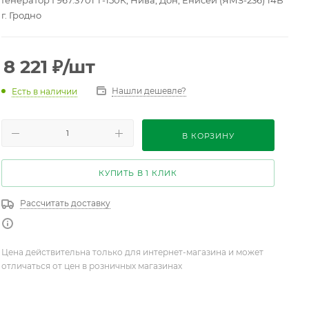
Генератор Г967.3701 Т-150К, Нива, Дон, Енисей (ЯМЗ-236) 14В
г. Гродно
8 221
₽
/шт
Нашли дешевле?
Есть в наличии
В КОРЗИНУ
КУПИТЬ В 1 КЛИК
Рассчитать доставку
Цена действительна только для интернет-магазина и может
отличаться от цен в розничных магазинах