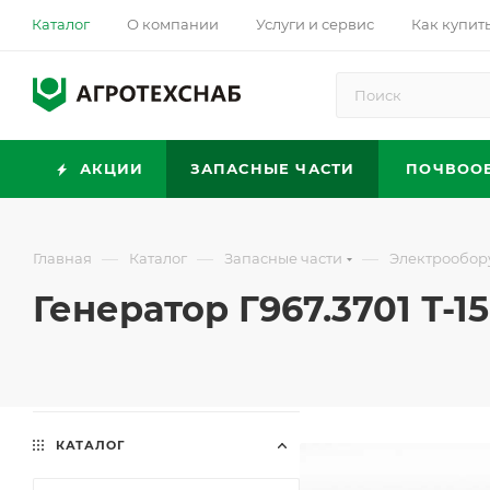
Каталог
О компании
Услуги и сервис
Как купит
АКЦИИ
ЗАПАСНЫЕ ЧАСТИ
ПОЧВОО
—
—
—
Главная
Каталог
Запасные части
Электрообор
Генератор Г967.3701 Т-1
КАТАЛОГ