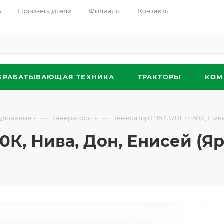
ь
Производители
Филиалы
Контакты
БРАБАТЫВАЮЩАЯ ТЕХНИКА
ТРАКТОРЫ
КОМ
—
—
удование
Генераторы
Генератор Г967.3701 Т-150К, Нива
50К, Нива, Дон, Енисей (Яр