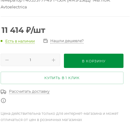
Генератор Г4055.3771-49 Т-150К (ЯМЗ-236Д) 14В.110А.
Avtoelectrica
11 414
₽
/шт
Нашли дешевле?
Есть в наличии
В КОРЗИНУ
КУПИТЬ В 1 КЛИК
Рассчитать доставку
Цена действительна только для интернет-магазина и может
отличаться от цен в розничных магазинах