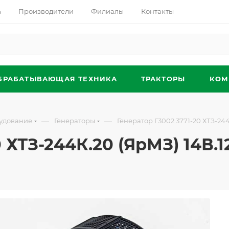
ь
Производители
Филиалы
Контакты
БРАБАТЫВАЮЩАЯ ТЕХНИКА
ТРАКТОРЫ
КОМ
—
—
удование
Генераторы
Генератор Г3002.3771-20 ХТЗ-244
 ХТЗ-244К.20 (ЯрМЗ) 14В.