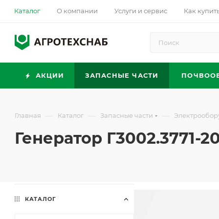
Каталог
О компании
Услуги и сервис
Как купит
АКЦИИ
ЗАПАСНЫЕ ЧАСТИ
ПОЧВОО
—
—
—
Главная
Каталог
Запасные части
Электрообор
Генератор Г3002.3771-20
КАТАЛОГ