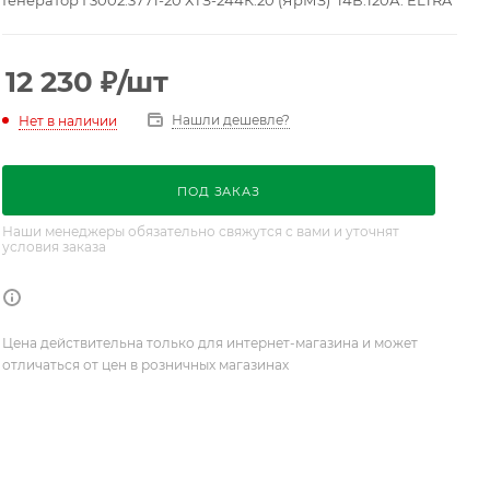
Генератор Г3002.3771-20 ХТЗ-244К.20 (ЯрМЗ) 14В.120А. ELTRA
12 230
₽
/шт
Нашли дешевле?
Нет в наличии
ПОД ЗАКАЗ
Наши менеджеры обязательно свяжутся с вами и уточнят
условия заказа
Цена действительна только для интернет-магазина и может
отличаться от цен в розничных магазинах