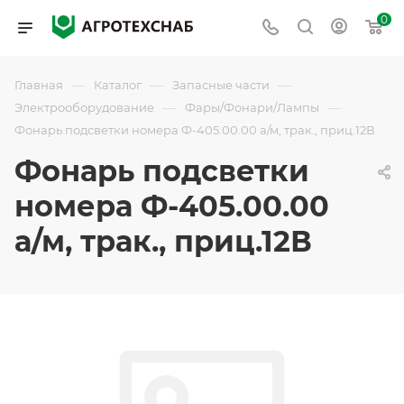
0
—
—
—
Главная
Каталог
Запасные части
—
—
Электрооборудование
Фары/Фонари/Лампы
Фонарь подсветки номера Ф-405.00.00 а/м, трак., приц.12В
Фонарь подсветки
номера Ф-405.00.00
а/м, трак., приц.12В