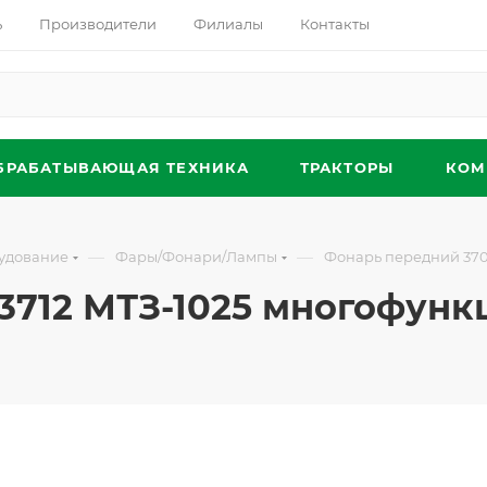
ь
Производители
Филиалы
Контакты
БРАБАТЫВАЮЩАЯ ТЕХНИКА
ТРАКТОРЫ
КОМ
—
—
удование
Фары/Фонари/Лампы
Фонарь передний 3703
712 МТЗ-1025 многофункц