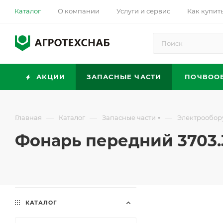
Каталог
О компании
Услуги и сервис
Как купит
АКЦИИ
ЗАПАСНЫЕ ЧАСТИ
ПОЧВОО
—
—
—
Главная
Каталог
Запасные части
Электрообор
Фонарь передний 3703.3
КАТАЛОГ