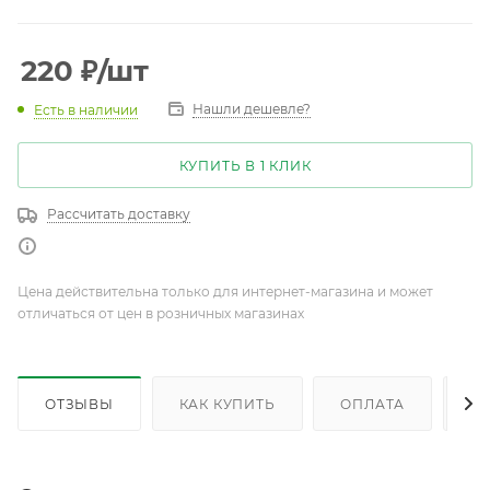
220
₽
/шт
Нашли дешевле?
Есть в наличии
КУПИТЬ В 1 КЛИК
Рассчитать доставку
Цена действительна только для интернет-магазина и может
отличаться от цен в розничных магазинах
ОТЗЫВЫ
КАК КУПИТЬ
ОПЛАТА
Д