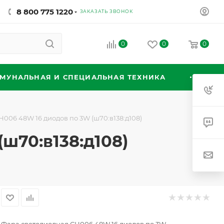
8 800 775 1220
ЗАКАЗАТЬ ЗВОНОК
0
0
0
МУНАЛЬНАЯ И СПЕЦИАЛЬНАЯ ТЕХНИКА
006 48W 16 диодов по 3W (ш70:в138:д108)
ш70:в138:д108)