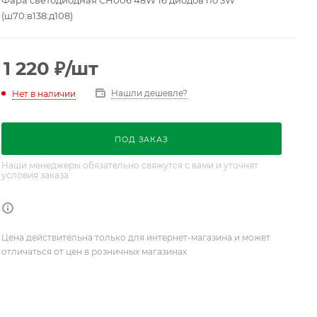
Фара светодиодная СН006 48W 16 диодов по 3W
(ш70:в138:д108)
1 220
₽
/шт
Нашли дешевле?
Нет в наличии
ПОД ЗАКАЗ
Наши менеджеры обязательно свяжутся с вами и уточнят
условия заказа
Цена действительна только для интернет-магазина и может
отличаться от цен в розничных магазинах