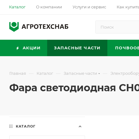
Каталог
О компании
Услуги и сервис
Как купит
АКЦИИ
ЗАПАСНЫЕ ЧАСТИ
ПОЧВОО
—
—
—
Главная
Каталог
Запасные части
Электрообор
Фара светодиодная СН0
КАТАЛОГ