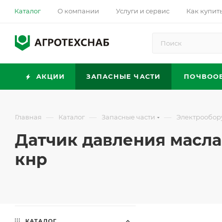
Каталог
О компании
Услуги и сервис
Как купит
АКЦИИ
ЗАПАСНЫЕ ЧАСТИ
ПОЧВОО
—
—
—
Главная
Каталог
Запасные части
Электрообор
Датчик давления масла 
кнр
КАТАЛОГ