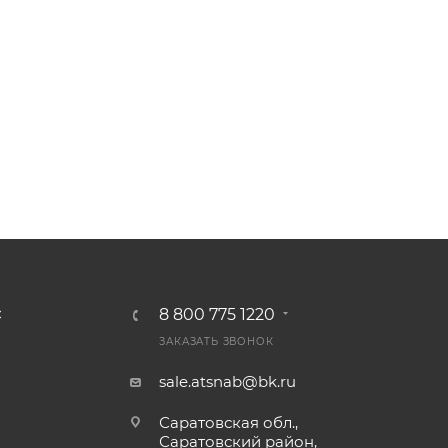
8 800 775 1220
С
ЗАКАЗАТЬ ЗВОНОК
sale.atsnab@bk.ru
Саратовская обл.,
Саратовский район,