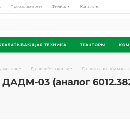
ь
Производители
Филиалы
Контакты
БРАБАТЫВАЮЩАЯ ТЕХНИКА
ТРАКТОРЫ
КОМ
—
—
удование
Датчики/Указатели
Датчик давления масла Д
ДАДМ-03 (аналог 6012.3829