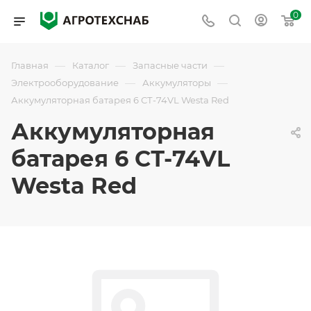
0
—
—
—
Главная
Каталог
Запасные части
—
—
Электрооборудование
Аккумуляторы
Аккумуляторная батарея 6 СТ-74VL Westa Red
Аккумуляторная
батарея 6 СТ-74VL
Westa Red