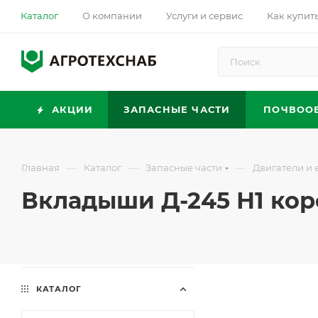
Каталог
О компании
Услуги и сервис
Как купит
АКЦИИ
ЗАПАСНЫЕ ЧАСТИ
ПОЧВОО
—
—
—
Главная
Каталог
Запасные части
Двигатели и 
Вкладыши Д-245 Н1 кор
КАТАЛОГ