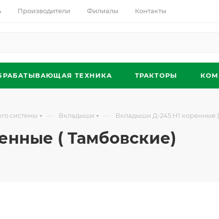
ь
Производители
Филиалы
Контакты
БРАБАТЫВАЮЩАЯ ТЕХНИКА
ТРАКТОРЫ
КОМ
—
—
его системы
Вкладыши
Вкладыши Д-245 Н1 коренные (
енные ( Тамбовские)