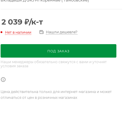
Вкладыши Д-245 Н1 коренные ( Тамбовские)
2 039
₽
/к-т
Нашли дешевле?
Нет в наличии
ПОД ЗАКАЗ
Наши менеджеры обязательно свяжутся с вами и уточнят
условия заказа
Цена действительна только для интернет-магазина и может
отличаться от цен в розничных магазинах