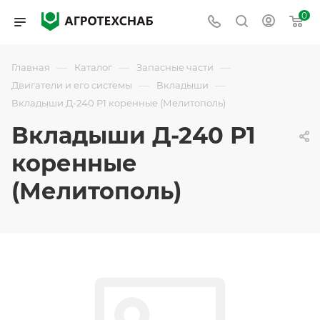
0
—
—
—
Главная
Каталог
Запасные части
—
—
Двигатели и его системы
Вкладыши
Вкладыши Д-240 Р1 коренные (Мелитополь)
Вкладыши Д-240 Р1
коренные
(Мелитополь)