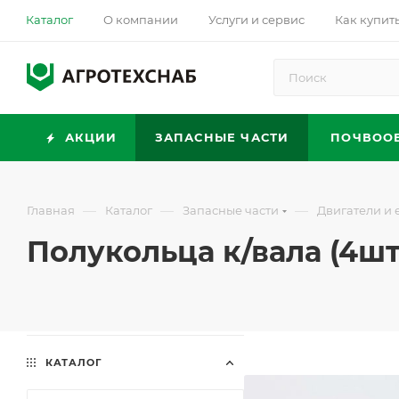
Каталог
О компании
Услуги и сервис
Как купит
АКЦИИ
ЗАПАСНЫЕ ЧАСТИ
ПОЧВОО
—
—
—
Главная
Каталог
Запасные части
Двигатели и 
Полукольца к/вала (4шт
КАТАЛОГ