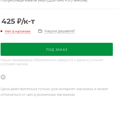
Полукольца к/вала (4шт) Д50-240 Р3 (Тамбов)
425
₽
/к-т
Нашли дешевле?
Нет в наличии
ПОД ЗАКАЗ
Наши менеджеры обязательно свяжутся с вами и уточнят
условия заказа
Цена действительна только для интернет-магазина и может
отличаться от цен в розничных магазинах