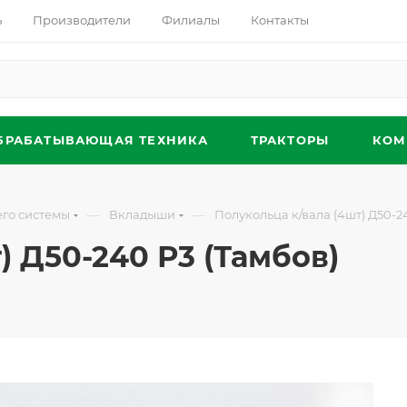
ь
Производители
Филиалы
Контакты
БРАБАТЫВАЮЩАЯ ТЕХНИКА
ТРАКТОРЫ
КОМ
—
—
его системы
Вкладыши
Полукольца к/вала (4шт) Д50-2
) Д50-240 Р3 (Тамбов)