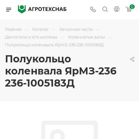
0
—
—
—
Главная
Каталог
Запасные части
—
—
Двигатели и его системы
Коленчатые валы
Полукольцо коленвала ЯрМЗ-236 236-1005183Д
Полукольцо
коленвала ЯрМЗ-236
236-1005183Д