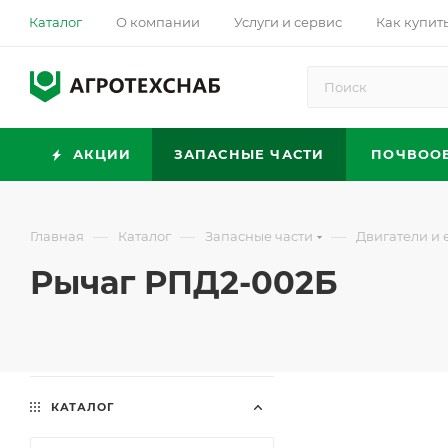
Каталог
О компании
Услуги и сервис
Как купит
АКЦИИ
ЗАПАСНЫЕ ЧАСТИ
ПОЧВОО
—
—
—
Главная
Каталог
Запасные части
Двигатели и 
Рычаг РПД2-002Б
КАТАЛОГ