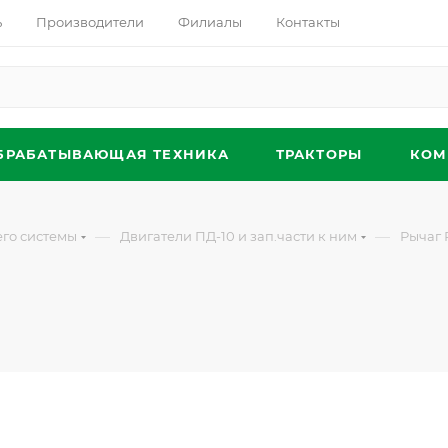
ь
Производители
Филиалы
Контакты
БРАБАТЫВАЮЩАЯ ТЕХНИКА
ТРАКТОРЫ
КОМ
—
—
его системы
Двигатели ПД-10 и зап.части к ним
Рычаг 