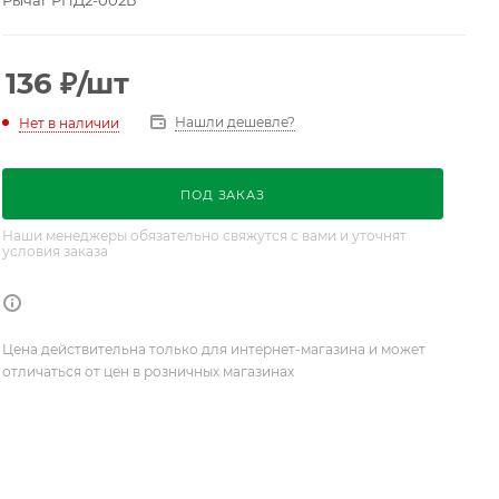
Рычаг РПД2-002Б
136
₽
/шт
Нашли дешевле?
Нет в наличии
ПОД ЗАКАЗ
Наши менеджеры обязательно свяжутся с вами и уточнят
условия заказа
Цена действительна только для интернет-магазина и может
отличаться от цен в розничных магазинах