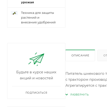
урожая
Техника для защиты
растений и
внесения удобрений
ОПИСАНИЕ
О
Будьте в курсе наших
Питатель шнекового т
акций и новостей
с трактором производ
Агрегатируется с трак
Навешивается на трак
ПОДПИСАТЬСЯ
рабочих органов иск
могут совершаться со 