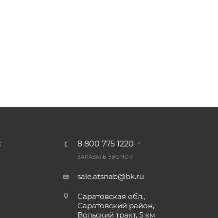
рудован предохранительной муфтой, обеспечивающей п
и детали сторонних предметов. Он может быть использ
ельным весом и не содержащих крупных включений.
8 800 775 1220
С
ЗАКАЗАТЬ ЗВОНОК
sale.atsnab@bk.ru
Саратовская обл.,
Саратовский район,
Вольский тракт, 5 км