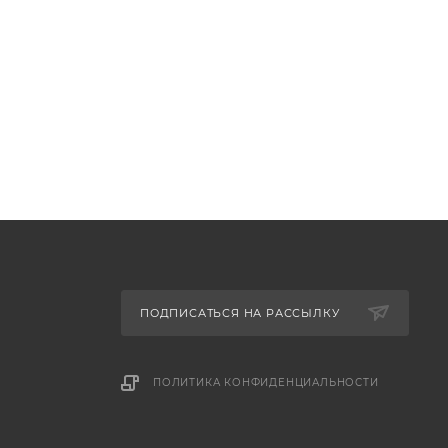
редотвращение его поломок вследствие попадания
ован также при погрузке других сыпучих материалов
ПОДПИСАТЬСЯ НА РАССЫЛКУ
ПОЛИТИКА КОНФИДЕНЦИАЛЬНОСТИ