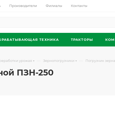
ь
Производители
Филиалы
Контакты
БРАБАТЫВАЮЩАЯ ТЕХНИКА
ТРАКТОРЫ
КОМ
—
—
ереработки урожая
Зернопогрузчики
Погрузчик зерн
ной ПЗН-250