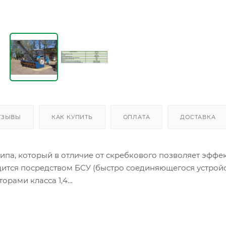
ТЗЫВЫ
КАК КУПИТЬ
ОПЛАТА
ДОСТАВКА
ипа, который в отличие от скребкового позволяет эфф
ится посредством БСУ (быстро соединяющегося устройс
торами класса 1,4
тор при помощи автоматической сцепки за 8-10 мин. Пр
лючает применение ручного труда на вспомогательных о
скоростью 20 км/час.