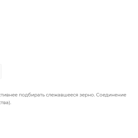
ективнее подбирать слежавшееся зерно. Соединение
тва).
ивод осуществляется от ВОМ трактора. Конструкция
перациях. Транспортные переезды внутри хозяйства