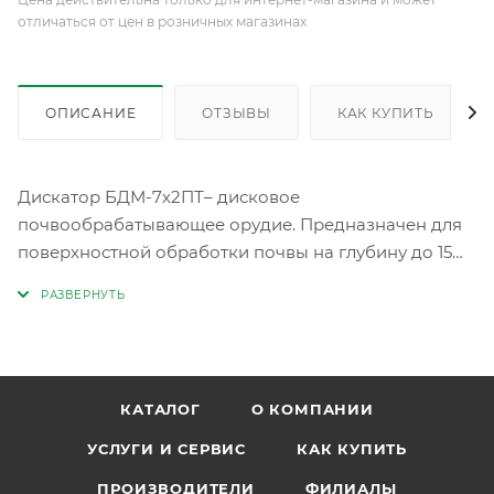
отличаться от цен в розничных магазинах
ОПИСАНИЕ
ОТЗЫВЫ
КАК КУПИТЬ
Дискатор БДМ-7х2ПТ– дисковое
почвообрабатывающее орудие. Предназначен для
поверхностной обработки почвы на глубину до 15
см., уничтожения сорняков, измельчения
пожнивных остатков, омоложения лугов и пастбищ.
После уборки предшественника производится
обработка полупара дисковым орудием или
основная обработка почвы под посев.
КАТАЛОГ
О КОМПАНИИ
3-х рядная секционная дисковая борона Дискатор
БДМ-7х2ПТ совмещает 3 операции за один проход:
УСЛУГИ И СЕРВИС
КАК КУПИТЬ
уничтожение сорной растительности; рыхление слоя
ПРОИЗВОДИТЕЛИ
ФИЛИАЛЫ